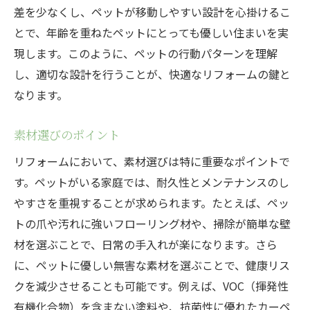
差を少なくし、ペットが移動しやすい設計を心掛けるこ
と快適性
とで、年齢を重ねたペットにとっても優しい住まいを実
ペットが安全に過ごせるような設計
現します。このように、ペットの行動パターンを理解
有害物質のない安心な素材選び
し、適切な設計を行うことが、快適なリフォームの鍵と
ペットのストレスを軽減する工夫
なります。
快適な温度管理の方法
素材選びのポイント
ペットの動線を考慮したレイアウト
ペット用安全フェンスの活用法
リフォームにおいて、素材選びは特に重要なポイントで
す。ペットがいる家庭では、耐久性とメンテナンスのし
和歌山県でのリフォーム事例から学ぶペットに
やすさを重視することが求められます。たとえば、ペッ
優しい工夫
トの爪や汚れに強いフローリング材や、掃除が簡単な壁
成功事例から学ぶリフォームポイント
材を選ぶことで、日常の手入れが楽になります。さら
地域の特性を活かしたリフォーム事例
に、ペットに優しい無害な素材を選ぶことで、健康リス
実際に役立ったペット用設備紹介
クを減少させることも可能です。例えば、VOC（揮発性
リフォーム後のペットの反応
有機化合物）を含まない塗料や、抗菌性に優れたカーペ