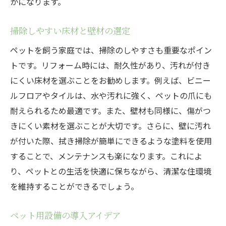
かになります。
家族全員が快適に暮らせるリフォーム
ペットの成長に合わせた柔軟な設計
掃除しやすい床材と壁材の選定
ペットの健康を守るための配慮
ペットを飼う家庭では、掃除のしやすさも重要なポイン
ペットのエネルギーを発散させる工夫
トです。リフォーム時には、耐久性があり、汚れが付き
家族のライフスタイルに合った設計
にくい床材を選ぶことをお勧めします。例えば、ビニー
リフォームで実現するペットに優しい住まいの
ルフロアやタイルは、水や汚れに強く、ペットの爪にも
設計
耐えられるため最適です。また、壁材も同様に、傷がつ
ペットのための特別な居場所作り
きにくい素材を選ぶことが大切です。さらに、壁に汚れ
日常生活を豊かにするリフォーム
が付いた際、拭き掃除が簡単にできるような塗料を使用
ペットとの時間を増やす工夫
することで、メンテナンスも楽になります。これによ
り、ペットとの生活を快適に保ちながら、清潔な住環境
ペットが安心できる環境の提供
を維持することができるでしょう。
ペットを迎え入れる前の準備
リフォーム後の効果的な活用法
ペット用設備の導入アイデア
和歌山県で注目のペットに適したリフォームの