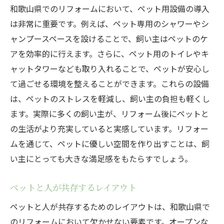
和歌山県でのリフォームにおいて、ペット用設備の導入
トレンド
は非常に重要です。例えば、ペット専用のシャワーやシ
最新のペットフレンドリーアイデア
ャンプースペースを設けることで、飼い主はペットのケ
和歌山県のトレンドをチェック
アを効率的に行えます。さらに、ペット用のトイレやキ
地元で人気のリフォームスタイル
ャットタワーなども取り入れることで、ペットが安心し
未来を見据えたエコリフォーム
て過ごせる環境を整えることができます。これらの設備
持続可能な住まい作りの実例
は、ペットのストレスを軽減し、飼い主の負担も軽くし
ます。実際に多くの飼い主が、リフォーム後にペットと
和歌山特有の養生法を活かしたリフォーム
の生活がより充実していると実感しています。リフォー
ムを通じて、ペットに優しい空間を作り出すことは、飼
い主にとっても大きな満足感をもたらすでしょう。
ペットと人が共存するレイアウト
ペットと人が共存するためのレイアウトは、和歌山県で
のリフォームにおいて欠かせない要素です。オープンな