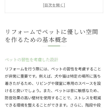
素材選びのポイント
ペットが安心できるスペース作り
掃除しやすい床材と壁材の選定
ペット用設備の導入アイデア
リフォームでペットに優しい空間
ペットと人が共存するレイアウト
を作るための基本概念
和歌山県のペット事情に適したリフォームの考
え方
和歌山県の気候を活かしたリフォーム
ペットの習性を考慮した設計
地域特有のペットニーズに対応
リフォームを行う際には、ペットの習性を考慮すること
地元の素材を使用したエコリフォーム
が非常に重要です。例えば、犬や猫は特定の場所に落ち
和歌山県の住宅スタイルとペット
着きたがるため、リビングや寝室に専用のスペースを設
けると良いでしょう。また、ペットは音に敏感なため、
地域コミュニティとの連携強化
防音効果の高い壁材を使用することで、ストレスを軽減
地元業者を活用した施工のメリット
できる環境を整えることができます。さらに、階段や段
ペットのためのリフォームで重視すべき安全性