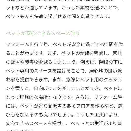
施工前後のビフォーアフター
ットなどが適しています。こうした素材を選ぶことで、
オーナーの声を反映したリフォーム
ペットも人も快適に過ごせる空間を創造できます。
リフォームのプロが教えるペットフレンドリー
ペットが安心できるスペース作り
なアイデア
専門家が推奨するペット用設備
リフォームを行う際、ペットが安全に過ごせる空間を作
ることが重要です。まず、ペットの動線を考慮し、家具
プロが伝授する掃除術
の配置や障害物を減らしましょう。例えば、階段の下に
耐久性のある素材選びのコツ
ペット専用のスペースを設けることで、居心地の良い隠
ペットの健康を考えた空間設計
れ家を提供できます。また、窓際にペット用のクッショ
ペット専用スペースの作り方
ンを置くと、日向ぼっこを楽しむことができ、ペットに
プロのアドバイスで快適な生活
とって理想的な場所となります。さらに、リフォーム時
ペットと暮らす家庭向けのリフォームで考慮す
には、ペットが好む高低差のあるフロアを作るなど、遊
べき点
び心を加えるのも良いでしょう。こうした工夫により、
ペットが居心地良く過ごせる工夫
安心できるスペースを提供し、ペットとの生活がより豊