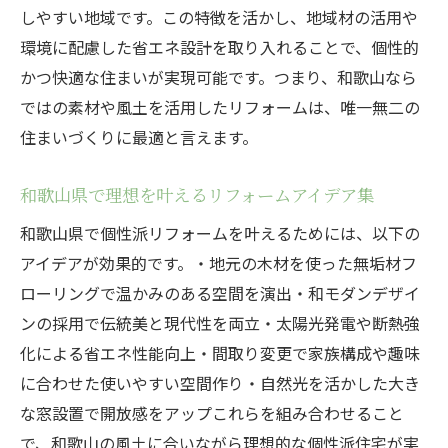
術
しやすい地域です。この特徴を活かし、地域材の活用や
リフォームで実現するおしゃれな空間づく
環境に配慮した省エネ設計を取り入れることで、個性的
り
かつ快適な住まいが実現可能です。つまり、和歌山なら
個性を活かすリフォーム会社の選び方
ではの素材や風土を活用したリフォームは、唯一無二の
住まいづくりに最適と言えます。
工務店の施工事例から学ぶデザインの工夫
和歌山県で叶える最新デザインリフォーム
和歌山県で理想を叶えるリフォームアイデア集
理想の住まいへ導くリフォームのポイント
和歌山県で個性派リフォームを叶えるためには、以下の
リフォームで快適な住まいを目指すポイン
アイデアが効果的です。・地元の木材を使った無垢材フ
ト
ローリングで温かみのある空間を演出・和モダンデザイ
和歌山県で重視したいリフォームの基準
ンの採用で伝統美と現代性を両立・太陽光発電や断熱強
機能性とデザインを両立するリフォーム術
化による省エネ性能向上・間取り変更で家族構成や趣味
工務店との打ち合わせで伝えるべき要望
に合わせた使いやすい空間作り・自然光を活かした大き
リフォーム計画で失敗しないための注意点
な窓設置で開放感をアップこれらを組み合わせること
補助金も活用した理想のリフォーム実現方
で、和歌山の風土に合いながら理想的な個性派住宅が実