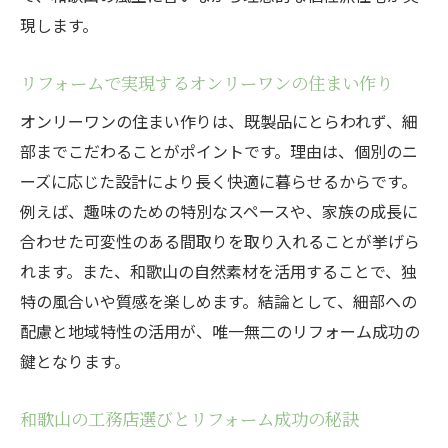
法
現します。
個性派住宅なら和歌山のリフォームが最適
リフォームで実現するオンリーワンの住まい作り
和歌山で選ぶ個性派住宅リフォームの魅力
オンリーワンの住まい作りは、既製品にとらわれず、細
リフォームで叶える唯一無二の住空間作り
部までこだわることがポイントです。理由は、個別のニ
地元工務店と協力するリフォームの強み
ーズに応じた設計により長く快適に暮らせるからです。
個性派リフォームのための情報収集のコツ
例えば、趣味のための特別なスペースや、家族の成長に
施工事例から学ぶ和歌山の独自デザイン
合わせた可変性のある間取りを取り入れることが挙げら
リフォームで暮らしやすさを高める工夫
れます。また、和歌山の自然素材を活用することで、独
補助金活用で賢くリフォームを進める方法
特の風合いや質感を楽しめます。結論として、細部への
リフォーム補助金の基礎知識と申請ポイン
配慮と地域特性の活用が、唯一無二のリフォーム成功の
ト
鍵となります。
和歌山県で利用できるリフォーム補助金情
和歌山の工務店選びとリフォーム成功の秘訣
報