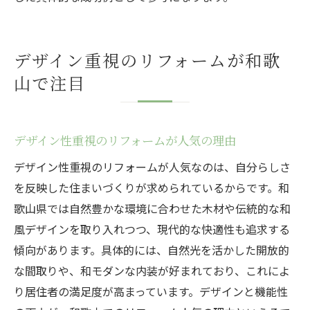
リフォームで実現する自分らしい住まいの
形
デザイン重視のリフォームが和歌
和歌山のリフォーム情報を効率よく集める
山で注目
方法
工務店選びとリフォーム成功体験談を紹介
個性的な住まいに変えるリフォームのヒン
デザイン性重視のリフォームが人気の理由
ト
デザイン性重視のリフォームが人気なのは、自分らしさ
リフォーム後の暮らしやすさアップの工夫
を反映した住まいづくりが求められているからです。和
和歌山で理想の住まいを手に入れるために
歌山県では自然豊かな環境に合わせた木材や伝統的な和
風デザインを取り入れつつ、現代的な快適性も追求する
傾向があります。具体的には、自然光を活かした開放的
な間取りや、和モダンな内装が好まれており、これによ
り居住者の満足度が高まっています。デザインと機能性