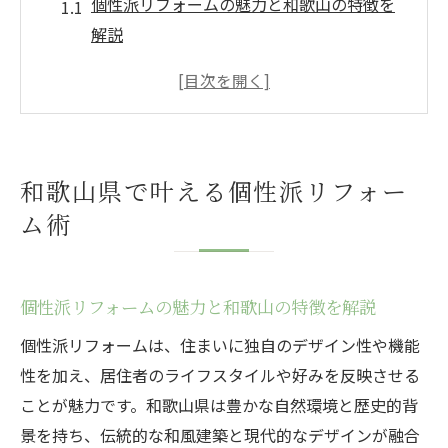
個性派リフォームの魅力と和歌山の特徴を
解説
和歌山県で理想を叶えるリフォームアイデ
ア集
リフォームで実現するオンリーワンの住ま
い作り
和歌山県で叶える個性派リフォー
和歌山の工務店選びとリフォーム成功の秘
ム術
訣
外構にもこだわるリフォーム術のポイント
和歌山で実践した個性派リフォーム事例紹
個性派リフォームの魅力と和歌山の特徴を解説
介
個性派リフォームは、住まいに独自のデザイン性や機能
デザイン重視のリフォームが和歌山で注目
性を加え、居住者のライフスタイルや好みを反映させる
デザイン性重視のリフォームが人気の理由
ことが魅力です。和歌山県は豊かな自然環境と歴史的背
和歌山のトレンドを取り入れたリフォーム
景を持ち、伝統的な和風建築と現代的なデザインが融合