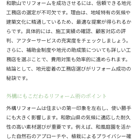
和歌山でリフォームを成功させるには、信頼できる地元
補助金を活かした賢いリフォーム計画法
工務店の選定が不可欠です。理由は、地域特有の気候や
工務店と相談して補助金を最大限活用する
建築文化に精通しているため、最適な提案が得られるか
方法
らです。具体的には、施工実績の確認、顧客対応の評
和歌山で補助金申請をスムーズに進めるコ
判、アフターサービスの充実度をチェックしましょう。
ツ
さらに、補助金制度や地元の助成策についても詳しい工
リフォームと補助金の最新情報をチェック
務店を選ぶことで、費用対策も効率的に進められます。
省エネ・耐震も両立できるリフォーム術
結論として、地元密着の工務店選びがリフォーム成功の
省エネリフォームで光熱費を賢く節約する
秘訣です。
方法
耐震性を高めるリフォームのポイント紹介
外構にもこだわるリフォーム術のポイント
和歌山で選ぶ省エネ・耐震リフォームの魅
外構リフォームは住まいの第一印象を左右し、使い勝手
力
にも大きく影響します。和歌山県の気候に適応した耐久
リフォームで実現する快適な住環境づくり
性の高い素材選びが重要です。例えば、和風庭園を活か
した自然石のアプローチや、植栽によるプライバシー確
工務店と進める安全・安心のリフォーム対