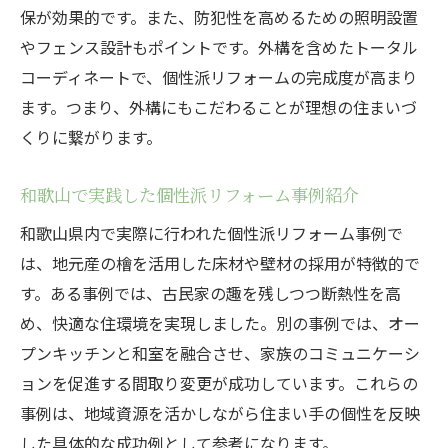
保が効果的です。また、防犯性を高めるための照明設置
策
やフェンス設計もポイントです。外構を含めたトータル
補助金を利用した省エネ耐震リフォーム事
コーディネートで、個性派リフォームの完成度が高まり
例
ます。つまり、外構にもこだわることが理想の住まいづ
和歌山でリフォーム費用を抑える秘訣とは
くりに繋がります。
リフォーム費用を抑えるための見積もり術
工務店選びでコストを最適化するポイント
和歌山で実践した個性派リフォーム事例紹介
補助金活用でリフォーム費用を節約する方
和歌山県内で実際に行われた個性派リフォーム事例で
法
は、地元産の檜を活用した床材や壁材の採用が特徴的で
無駄を省いたリフォーム計画の立て方
す。ある事例では、古民家の趣を残しつつ断熱性を高
和歌山で費用対効果の高いリフォームを実
め、快適な住環境を実現しました。別の事例では、オー
現
プンキッチンと和室を融合させ、家族のコミュニケーシ
相見積もりで最適なリフォーム会社を見極
ョンを促進する間取り変更が成功しています。これらの
める
事例は、地域資源を活かしながら住まい手の個性を反映
した具体的な成功例として参考になります。
自分らしい住まい作りに役立つリフォーム情報