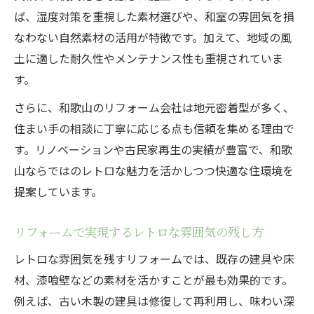
ば、湿度対策を重視した素材選びや、和室の雰囲気を損
心地よさを追求したリフォーム事例の特徴
なわない自然素材の活用が特徴です。加えて、地域の風
リフォームで長く快適に暮らすポイント
土に適した耐久性やメンテナンス性も重視されていま
レトロリフォームで感じる安心の住み心地
す。
レトロスタイルを活かすリノベーション発想法
さらに、和歌山のリフォーム会社は地元密着型が多く、
レトロリフォームで叶えるおしゃれな空間
住まい手の相談に丁寧に応じる点も信頼を集める理由で
提案
す。リノベーションや古民家再生の実績が豊富で、和歌
リノベーションでレトロ感を演出する工夫
山ならではのレトロな魅力を活かしつつ快適な住環境を
リフォーム専門家が語るレトロの魅力と活
提案しています。
用法
レトロスタイルを活かす素材選びと配色の
リフォームで実現するレトロな雰囲気の残し方
コツ
レトロな雰囲気を残すリフォームでは、既存の建具や床
リフォームとリノベーションで違いを知る
材、漆喰壁などの素材を活かすことが最も効果的です。
例えば、古い木製の建具は修復して再利用し、味わい深