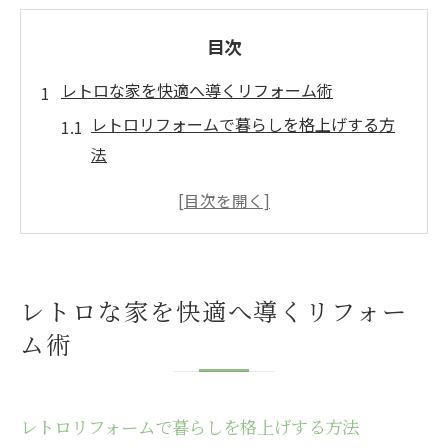
目次
レトロな家を快適へ導くリフォーム術
レトロリフォームで暮らしを格上げする方
法
古い住まいの快適性を高めるリフォームの
工夫
和歌山県で選ばれるリフォームの特徴を解
説
レトロな家を快適へ導くリフォー
リフォームで実現するレトロな雰囲気の残
ム術
し方
リフォームの現代的機能と快適さの両立ポ
イント
レトロリフォームで暮らしを格上げする方法
和風住宅の趣を残すリフォームの魅力