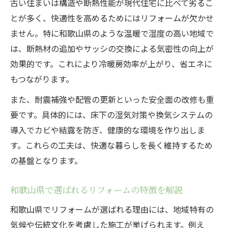
古い住まいは構造や断熱性能が現代住宅に比べて劣るこ
リフォームで古民家の価値を引き出す方法
とが多く、快適性を高めるためにはリフォームが欠かせ
実際に成功したリフォームの秘訣を紹介
ません。特に和歌山県のような温暖で湿度の高い地域で
理想の住まい実現に役立つリフォームポイント
は、断熱材の追加やサッシの交換による気密性の向上が
リフォームで理想の暮らしを叶えるコツ
効果的です。これにより冷暖房効率が上がり、省エネに
住まいの悩みを解消するリフォームの選び
もつながります。
方
また、耐震補強や配管の更新といった安全面の改修も重
リフォームプランニングで失敗しない秘訣
要です。具体的には、床下の湿気対策や換気システムの
住み心地向上のためのリフォームポイント
導入でカビや結露を防ぎ、健康的な環境を作り出しま
解説
す。これらの工夫は、快適な暮らしを長く維持するため
リフォームで家族のライフスタイルに合わ
の基盤となります。
せる方法
リフォームで叶える心地よい暮らしのコツ
和歌山県で選ばれるリフォームの特徴を解説
リフォームで実現する快適な住まいづくり
和歌山県でリフォームが選ばれる理由には、地域特有の
暮らしやすさを高めるリフォームの工夫
気候や伝統文化を考慮した施工が挙げられます。例え