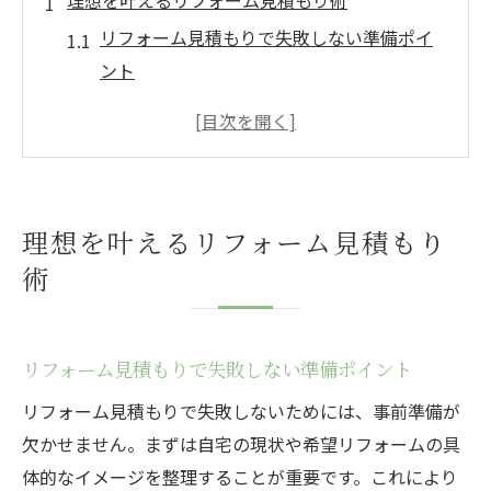
理想を叶えるリフォーム見積もり術
リフォーム見積もりで失敗しない準備ポイ
ント
理想の住まい実現へ必要なリフォーム相談
法
複数のリフォーム業者比較で納得の選択を
リフォーム見積もりで重視すべき費用内訳
理想を叶えるリフォーム見積もり
安心して依頼できるリフォーム業者選びの
術
コツ
和歌山県で後悔しないリフォームの選び方
リフォーム業者の評判と口コミを賢く活用
リフォーム見積もりで失敗しない準備ポイント
和歌山で信頼できるリフォーム会社の特徴
リフォーム見積もりで失敗しないためには、事前準備が
地元密着型のリフォーム業者の選び方ガイ
欠かせません。まずは自宅の現状や希望リフォームの具
ド
体的なイメージを整理することが重要です。これにより