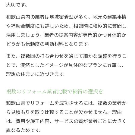
大切です。
補助金活用で負担を減らすリフォーム方法
和歌山県内の業者は地域密着型が多く、地元の建築事情
リフォーム補助金の申請手続きポイント
や補助金制度にも詳しいため、相談時に積極的に質問し
評判や口コミから業者を見極めるコツ
活用しましょう。業者の提案内容が専門的かつ具体的か
評判重視でリフォーム業者を選ぶ方法
どうかも信頼度の判断材料となります。
口コミ分析で失敗しないリフォーム依頼
また、複数回の打ち合わせを通じて細かな調整を行うこ
マンションリフォームの口コミ活用実例
とで、漠然としたイメージが具体的なプランに昇華し、
リフォーム業者の信頼度を見極めるチェッ
理想の住まいに近づきます。
ク法
和歌山のリフォームランキングの活用方法
複数のリフォーム業者比較で納得の選択を
納得の価格で実現する住まいの再生
和歌山県でリフォームを成功させるには、複数の業者か
リフォームで理想の住まいを手に入れる秘
ら見積もりを取り比較することが欠かせません。理由
訣
は、費用や施工内容、サービスの質が業者ごとに大きく
異なるためです。
価格と品質を両立するリフォームの工夫