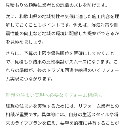
リフォーム事例から見る選定時の注意点
見積もり依頼時に業者との認識のズレを防げます。
リフォームランキング活用で業者比較を徹
次に、和歌山県の地域特性や気候に適した施工内容を理
底
解しておくこともポイントです。例えば、湿気対策や耐
安心のリフォーム費用比較ポイント
震性能の向上など地域の環境に配慮した提案ができるか
リフォーム費用の相場を知り賢く比較検討
を見極めましょう。
和歌山でリフォーム費用を抑えるコツ
さらに、予算の上限や優先順位を明確にしておくこと
工務店とリフォーム会社の費用差を解説
で、見積もり結果の比較検討がスムーズになります。こ
リフォーム見積もりで気をつけたい費用項
れらの準備が、後のトラブル回避や納得のいくリフォー
目
ム実現につながります。
安いだけで選ばないリフォームの比較基準
理想の住まい実現へ必要なリフォーム相談法
補助金活用で賢くリフォームする方法
理想の住まいを実現するためには、リフォーム業者との
和歌山のリフォーム補助金最新情報を解説
相談が重要です。具体的には、自分の生活スタイルや将
補助金を活用した賢いリフォーム計画術
来のライフプランを伝え、要望を的確に共有することが
公的支援を上手に使ったリフォームの手順