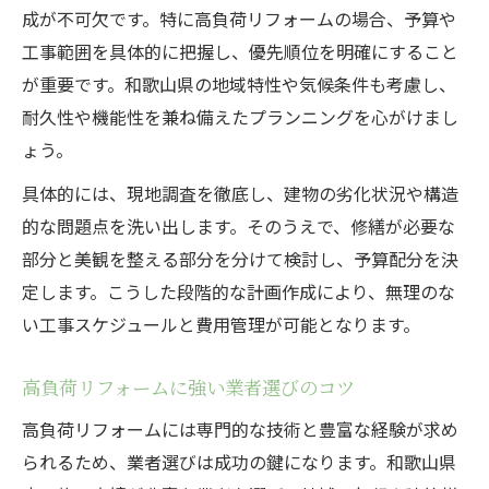
リフォーム費用の現実的な割り振りポイン
成が不可欠です。特に高負荷リフォームの場合、予算や
ト
工事範囲を具体的に把握し、優先順位を明確にすること
施工範囲ごとのリフォーム費用比較の方法
が重要です。和歌山県の地域特性や気候条件も考慮し、
無駄なくリフォーム費用を使うコツと注意
耐久性や機能性を兼ね備えたプランニングを心がけまし
点
ょう。
和歌山県で叶える理想のリフォーム計画
具体的には、現地調査を徹底し、建物の劣化状況や構造
リフォームで理想の住まいを実現する手順
的な問題点を洗い出します。そのうえで、修繕が必要な
部分と美観を整える部分を分けて検討し、予算配分を決
和歌山県の住宅事情に合うリフォーム計画
定します。こうした段階的な計画作成により、無理のな
高負荷リフォームで重視すべき計画ポイン
い工事スケジュールと費用管理が可能となります。
ト
リフォーム計画作成時の現実的な視点とは
高負荷リフォームに強い業者選びのコツ
地域に根ざしたリフォーム計画の立て方
高負荷リフォームには専門的な技術と豊富な経験が求め
納得できる工事範囲の見極めポイント
られるため、業者選びは成功の鍵になります。和歌山県
リフォームで納得の工事範囲を決める方法