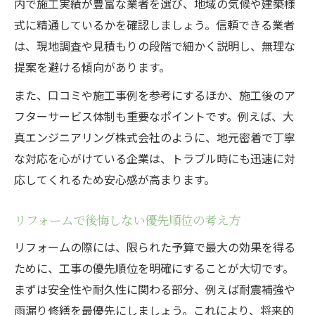
内で施工実績が豊富な業者を選び、地域の気候や建築様
予算内で最適な工事範囲を選ぶコツとは
式に精通しているかを確認しましょう。信頼できる業者
高負荷リフォームで必要な範囲の検討法
は、現地調査や見積もりの段階で細かく説明し、無理な
工事範囲の優先度を正しく見極める視点
提案を避ける傾向があります。
リフォーム工事範囲の現実的な決め方
また、口コミや施工事例を参考にするほか、施工後のア
後悔しないリフォーム優先順位の決め方
フターサービス体制も重要なポイントです。例えば、大
リフォームで後悔しない優先順位設定法
真エンジニアリング株式会社のように、地元密着で丁寧
な対応を心がけている企業は、トラブル時にも迅速に対
高負荷リフォームの優先度を整理するコツ
応してくれるため安心感が高まります。
リフォーム優先順位を決める現実的な基準
暮らしやすさ重視のリフォーム優先順位
リフォームで後悔しない優先順位の考え方
工事範囲と費用を踏まえた優先度の考え方
リフォームの際には、限られた予算で最大の効果を得る
暮らしを変えるリフォーム戦略と実践法
ために、工事の優先順位を明確にすることが大切です。
リフォームで暮らしが変わる実践戦略集
まずは安全性や耐久性に関わる部分、例えば耐震補強や
高負荷リフォーム成功の具体的な実践法
雨漏り修繕を最優先にしましょう。これにより、将来的