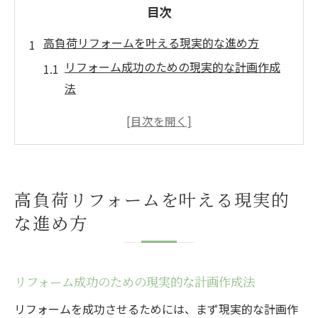
目次
高負荷リフォームを叶える現実的な進め方
リフォーム成功のための現実的な計画作成
法
高負荷リフォームに強い業者選びのコツ
リフォームで後悔しない優先順位の考え方
施工内容と費用配分の最適なバランスとは
リフォーム過程で注意すべきポイントまと
高負荷リフォームを叶える現実的
め
な進め方
満足度を高めるリフォーム費用配分の秘訣
リフォーム費用配分で満足度を上げる秘訣
高負荷リフォームの優先費用項目を見極め
リフォーム成功のための現実的な計画作成法
る
リフォームを成功させるためには、まず現実的な計画作