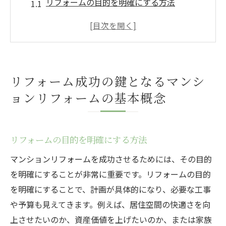
リフォームの目的を明確にする方法
成功するマンションリフォームに必要な準
備とは
予算設定のポイントと注意点
デザイン選定で考慮すべき3つの要素
リフォーム成功の鍵となるマンシ
施工会社の選び方と信頼性の見極め方
ョンリフォームの基本概念
住環境改善におけるリフォームの重要性
リフォーム計画で見落としがちな重要ポイント
とは
リフォームの目的を明確にする方法
計画段階で見落とされがちな法的制約
マンションリフォームを成功させるためには、その目的
ライフスタイルに合った間取り変更の考え
を明確にすることが非常に重要です。リフォームの目的
方
を明確にすることで、計画が具体的になり、必要な工事
リフォームによる光熱費削減を目指すには
や予算も見えてきます。例えば、居住空間の快適さを向
長期的な視点での資産価値向上策
上させたいのか、資産価値を上げたいのか、または家族