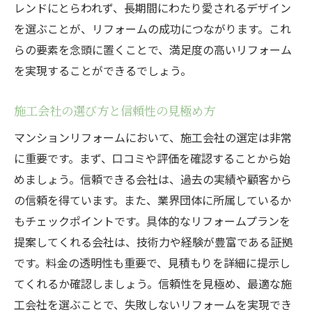
レンドにとらわれず、長期間にわたり愛されるデザイン
ン術
を選ぶことが、リフォームの成功につながります。これ
環境に優しい素材選びの基準
らの要素を念頭に置くことで、満足度の高いリフォーム
リフォーム後のメンテナンス計画の立て方
を実現することができるでしょう。
リフォームを通じて快適な住まいを手に入れる
方法
施工会社の選び方と信頼性の見極め方
快適性を向上させるためのインテリアデザ
マンションリフォームにおいて、施工会社の選定は非常
イン
に重要です。まず、口コミや評価を確認することから始
健康に配慮した空気環境の整え方
めましょう。信頼できる会社は、過去の実績や顧客から
動線を改善することで得られる生活の質
の信頼を得ています。また、業界団体に所属しているか
収納スペースを最大限に活用するアイデア
もチェックポイントです。具体的なリフォームプランを
自然光を取り入れる窓設計の工夫
提案してくれる会社は、技術力や経験が豊富である証拠
です。料金の透明性も重要で、見積もりを詳細に提示し
プライバシーを守るための遮音対策
てくれるか確認しましょう。信頼性を見極め、最適な施
工会社を選ぶことで、失敗しないリフォームを実現でき