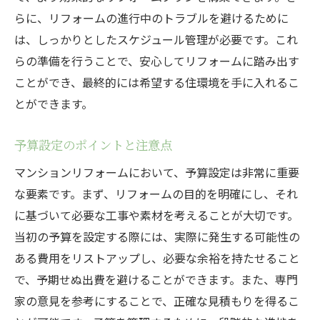
オンラインとオフラインの情報収集術
らに、リフォームの進行中のトラブルを避けるために
専門家への相談を有効に活用する方法
は、しっかりとしたスケジュール管理が必要です。これ
SNSを活用した最新トレンドの把握
らの準備を行うことで、安心してリフォームに踏み出す
顧客レビューのチェックポイント
ことができ、最終的には希望する住環境を手に入れるこ
とができます。
マンションリフォームで失敗しないための注意
点
予算設定のポイントと注意点
契約書に記載すべき重要事項とは
マンションリフォームにおいて、予算設定は非常に重要
リフォーム中のコミュニケーション方法
な要素です。まず、リフォームの目的を明確にし、それ
トラブルを未然に防ぐための契約の工夫
に基づいて必要な工事や素材を考えることが大切です。
施工期間中の生活への影響を最小限にする
当初の予算を設定する際には、実際に発生する可能性の
事前に知っておくべき近隣への配慮
ある費用をリストアップし、必要な余裕を持たせること
保証制度を活用した安心の確保
で、予期せぬ出費を避けることができます。また、専門
リフォームの新常識として知っておくべき法規
家の意見を参考にすることで、正確な見積もりを得るこ
制