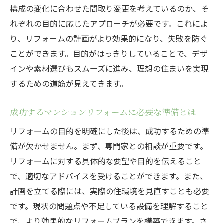
構成の変化に合わせた間取り変更を考えているのか、そ
音環境改善のためのリフォーム手法
れぞれの目的に応じたアプローチが必要です。これによ
ペットや子供に配慮した安全なリフォーム
り、リフォームの計画がより効果的になり、失敗を防ぐ
マンションリフォームにおける最新技術の活用
ことができます。目的がはっきりしていることで、デザ
法
インや素材選びもスムーズに進み、理想の住まいを実現
スマートホーム化で得られる利便性
するための道筋が見えてきます。
最新の断熱技術で快適さを向上させる
エコリフォームで実現する持続可能な生活
成功するマンションリフォームに必要な準備とは
デジタル技術を用いた効率的な施工管理
リフォームの目的を明確にした後は、成功するための準
ホームオートメーションの導入事例
備が欠かせません。まず、専門家との相談が重要です。
防犯対策を強化する最先端システム
リフォームに対する具体的な要望や目的を伝えること
で、適切なアドバイスを受けることができます。また、
リフォームを成功に導くための情報収集のコツ
計画を立てる際には、実際の住環境を見直すことも必要
信頼できる情報源の見つけ方
です。現状の問題点や不足している設備を理解すること
施工事例から学ぶリフォームの実態
で、より効果的なリフォームプランを構築できます。さ