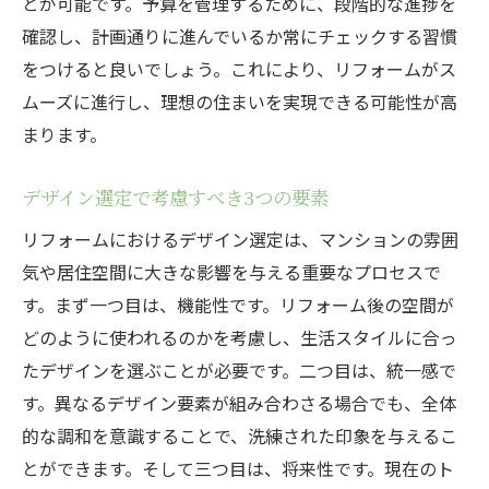
とが可能です。予算を管理するために、段階的な進捗を
マンション特有の法的制限に対応する
確認し、計画通りに進んでいるか常にチェックする習慣
をつけると良いでしょう。これにより、リフォームがス
建築基準法を遵守するためのポイント
ムーズに進行し、理想の住まいを実現できる可能性が高
工事開始前に必要な行政手続き
まります。
耐震補強に関する最新の法改正
環境に配慮したリフォームにおける法的義
デザイン選定で考慮すべき3つの要素
務
リフォームにおけるデザイン選定は、マンションの雰囲
共同住宅でのリフォーム許可取得の流れ
気や居住空間に大きな影響を与える重要なプロセスで
理想の住環境を実現するためのリフォーム戦略
す。まず一つ目は、機能性です。リフォーム後の空間が
現状分析から始めるリフォームプランニン
どのように使われるのかを考慮し、生活スタイルに合っ
グ
たデザインを選ぶことが必要です。二つ目は、統一感で
ゾーニングで快適な空間を創出する
す。異なるデザイン要素が組み合わさる場合でも、全体
長期的に見据えた資産価値向上の方法
的な調和を意識することで、洗練された印象を与えるこ
とができます。そして三つ目は、将来性です。現在のト
家族全員が満足するためのディスカッショ