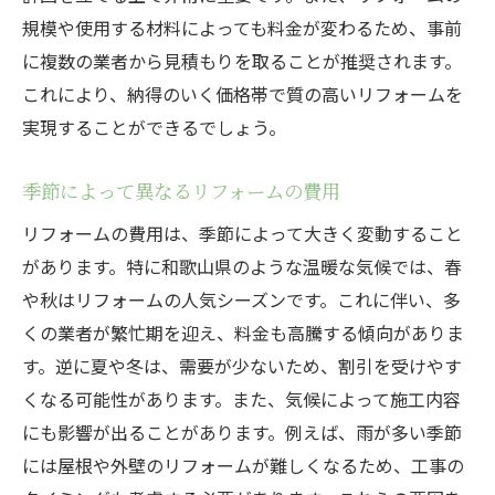
リフォーム業界の認定を確認する
規模や使用する材料によっても料金が変わるため、事前
施工事例をもとに業者を評価する
に複数の業者から見積もりを取ることが推奨されます。
和歌山県のリフォーム業者によるアフター
これにより、納得のいく価格帯で質の高いリフォームを
サービス
実現することができるでしょう。
信頼できるリフォーム業者の選定基準
季節によって異なるリフォームの費用
リフォームで後悔しないために知っておくべき
料金の内訳
リフォームの費用は、季節によって大きく変動すること
見積もりに含まれる項目を理解する
があります。特に和歌山県のような温暖な気候では、春
や秋はリフォームの人気シーズンです。これに伴い、多
予算オーバーを防ぐためのヒント
くの業者が繁忙期を迎え、料金も高騰する傾向がありま
リフォーム費用を節約するための方法
す。逆に夏や冬は、需要が少ないため、割引を受けやす
和歌山県の助成金や補助金制度を利用する
くなる可能性があります。また、気候によって施工内容
リフォーム後のメンテナンス費用を考慮す
にも影響が出ることがあります。例えば、雨が多い季節
る
には屋根や外壁のリフォームが難しくなるため、工事の
契約前に必ず確認すべき料金項目