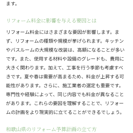
リフォーム費用の分割払い利用方法
ます。
和歌山県のリフォームに関する最新の料金
リフォーム料金に影響を与える要因とは
動向
契約時に注意すべき料金に関する条項
リフォーム料金にはさまざまな要因が影響します。ま
ず、リフォームの種類や規模が挙げられます。キッチン
和歌山県内でのリフォーム費用の平均値
やバスルームの大規模な改装は、高額になることが多い
リフォーム成功の鍵は料金とプロの選び方にあ
です。また、使用する材料や設備のグレードも、費用に
り
大きく関わります。加えて、工事を行う季節も考慮すべ
料金と品質のバランスを取る秘訣
きです。夏や春は需要が高まるため、料金が上昇する可
プロフェッショナルな業者が提供する付加
能性があります。さらに、施工業者の選定も重要です。
価値
専門性や経験によって、同じ内容でも料金が異なること
和歌山県特有のリフォーム成功事例を学ぶ
があります。これらの要因を理解することで、リフォー
料金交渉で得られるメリット
ムの計画をより現実的に立てることができるでしょう。
和歌山県のリフォーム市場での賢い選択
和歌山県のリフォーム予算計画の立て方
リフォームでの成功体験を他人と共有する