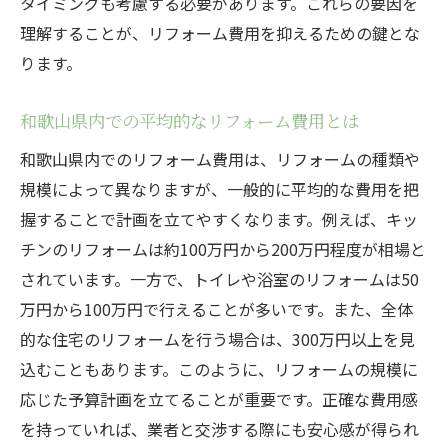
タイミングも考慮する必要があります。これらの要因を
信頼できるリフォーム業者を選ぶためのチェッ
理解することが、リフォーム費用を抑えるための鍵とな
クポイント
ります。
和歌山県で長年の実績を持つ業者を選ぶ
和歌山県内での平均的なリフォーム費用とは
顧客対応の良い業者を見分ける方法
契約前に確認すべき業者の保険と保証
和歌山県内でのリフォーム費用は、リフォームの種類や
規模によって異なりますが、一般的に平均的な費用を把
リフォーム業者の提案力を評価する
握することで計画を立てやすくなります。例えば、キッ
和歌山県の地元業者とのコミュニケーショ
チンのリフォームは約100万円から200万円程度が相場と
ン術
されています。一方で、トイレや浴室のリフォームは50
業者とのトラブル防止のための対策
万円から100万円で行えることが多いです。また、全体
安心してリフォームを進めるための和歌山県の
的な住宅のリフォームを行う場合は、300万円以上を見
料金情報
込むこともあります。このように、リフォームの規模に
和歌山県でのリフォーム資金計画の立て方
応じた予算計画を立てることが重要です。正確な費用感
信頼できる料金情報源の活用法
を持っていれば、業者と交渉する際にも安心感が得られ