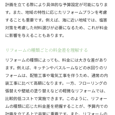
計画を立てる際により具体的な予算設定が可能になりま
めのポイント
す。また、地域の特性に応じたリフォームプランを考慮
地元で評判の良いリフォーム業者の見つけ
することも重要です。例えば、海に近い地域では、塩害
方
対策を考慮した材料選びが必要になるため、これが料金
業者の過去の実績を確認する方法
に影響を与えることもあります。
口コミ評価を活用した業者選び
リフォームの種類ごとの料金差を理解する
リフォーム業者との初回相談で確認すべき
こと
リフォームの種類によっても、料金には大きな差があり
和歌山県特有の業者選びのポイント
ます。例えば、キッチンやバスルームなどの水回りのリ
業者選びで避けるべき落とし穴
フォームは、配管工事や電気工事を伴うため、通常の内
装工事に比べて高額になります。一方、フローリングの
プロフェッショナルなリフォーム業者を見極め
張替えや壁紙の塗り替えなどの軽微なリフォームでは、
る方法
比較的低コストで実施できます。このように、リフォー
プロのリフォーム業者の特長とは
ムの種類に応じた料金差を把握することが、予算内での
資格や免許を持つ業者の重要性
計画を立てる上で非常に重要です。また、リフォームの