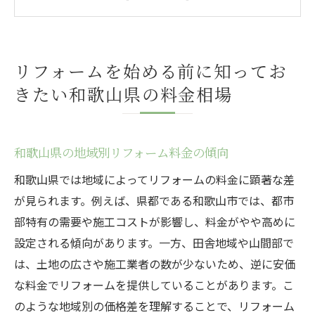
季節によって異なるリフォームの費用
和歌山県内での平均的なリフォーム費用と
は
リフォームを始める前に知ってお
リフォーム料金に影響を与える要因とは
きたい和歌山県の料金相場
和歌山県のリフォーム予算計画の立て方
リフォームの料金体系を理解するための基本ガ
イド
和歌山県の地域別リフォーム料金の傾向
リフォーム費用の内訳を詳しく解説
和歌山県では地域によってリフォームの料金に顕著な差
見積もりを比較する際の注意点
が見られます。例えば、県都である和歌山市では、都市
材料費と工事費のバランスを考える
部特有の需要や施工コストが影響し、料金がやや高めに
追加費用が発生する可能性について
設定される傾向があります。一方、田舎地域や山間部で
は、土地の広さや施工業者の数が少ないため、逆に安価
リフォーム契約書の料金項目を確認する
な料金でリフォームを提供していることがあります。こ
和歌山県でのリフォーム費用の交渉術
のような地域別の価格差を理解することで、リフォーム
和歌山県のリフォーム業者選びで失敗しないた